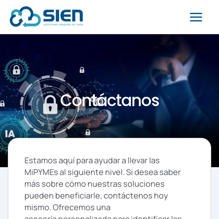
Ir
Main
al
contenido
Men
Contáctanos
Estamos aquí para ayudar a llevar las
MiPYMEs al siguiente nivel. Si desea saber
más sobre cómo nuestras soluciones
pueden beneficiarle, contáctenos hoy
mismo. Ofrecemos una
asesoría personalizada para identificar las