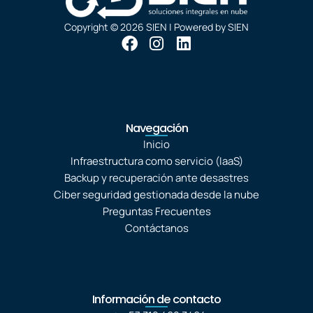
Copyright © 2026 SIEN | Powered by SIEN
F
I
L
a
n
i
c
s
n
e
t
k
b
a
e
o
g
d
Navegación
o
r
i
Inicio
k
a
n
Infraestructura como servicio (IaaS)
m
Backup y recuperación ante desastres
Ciber seguridad gestionada desde la nube
Preguntas Frecuentes
Contáctanos
Información de contacto