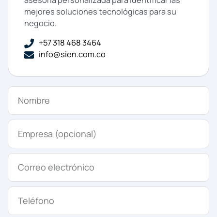
mejores soluciones tecnológicas para su
negocio.
+57 318 468 3464
info@sien.com.co
N
o
m
E
b
m
r
p
e
C
r
o
e
r
s
T
r
a
e
e
(
l
o